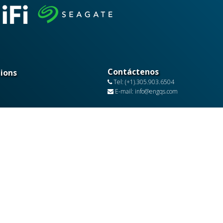
Contáctenos
tions
Tel: (+1).305.903.6504
E-mail: info@engqs.com